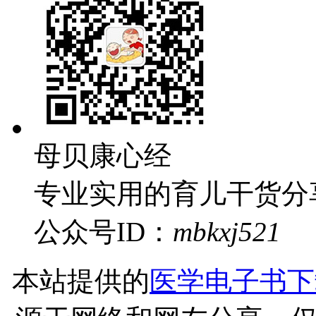
母贝康心经
专业实用的育儿干货分
公众号
ID：
mbkxj521
本站提供的
医学电子书下