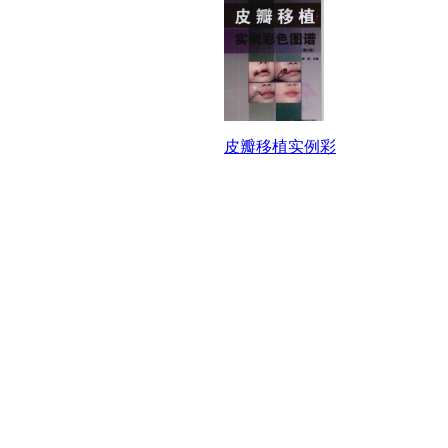
皮瓣移植实例彩