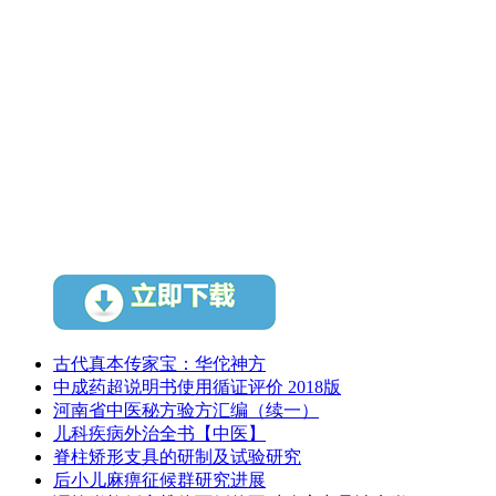
古代真本传家宝：华佗神方
中成药超说明书使用循证评价 2018版
河南省中医秘方验方汇编（续一）
儿科疾病外治全书【中医】
脊柱矫形支具的研制及试验研究
后小儿麻痹征候群研究进展