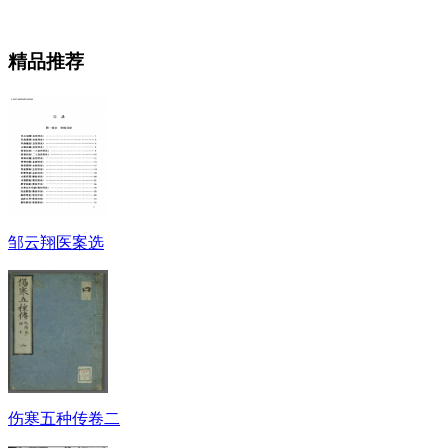
精品推荐
邹云翔医案选
伤寒五种传卷二