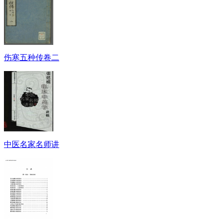
伤寒五种传卷二
中医名家名师讲