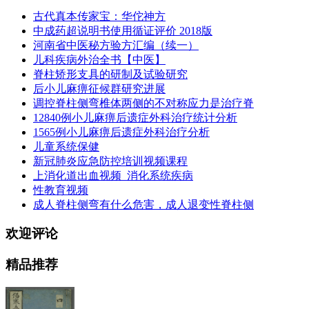
古代真本传家宝：华佗神方
中成药超说明书使用循证评价 2018版
河南省中医秘方验方汇编（续一）
儿科疾病外治全书【中医】
脊柱矫形支具的研制及试验研究
后小儿麻痹征候群研究进展
调控脊柱侧弯椎体两侧的不对称应力是治疗脊
12840例小儿麻痹后遗症外科治疗统计分析
1565例小儿麻痹后遗症外科治疗分析
儿童系统保健
新冠肺炎应急防控培训视频课程
上消化道出血视频_消化系统疾病
性教育视频
成人脊柱侧弯有什么危害，成人退变性脊柱侧
欢迎评论
精品推荐