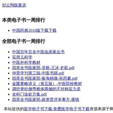
邹云翔医案选
本类电子书一周排行
中国药典2010版下载下载
全部电子书一周排行
中国百年百名中医临床家丛书
实用儿科学
中医外科学教材
四库全书医家部-灵枢-王冰,史菘.pdf
仲景学刊第三辑-中医书籍.pdf
四库全书医家部-银海精微-孙思邈.pdf
金匮要略讲义（第五版）-中医院校教材
调控脊柱侧弯椎体两侧的不对称应力是
全科门诊处方集.pdf
四库全书医家部-政类普济本事方-唐慎
本站提供的
医学电子书下载
,
免费医学电子书下载
资源来源于网