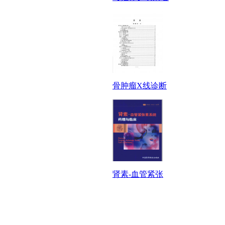
骨肿瘤X线诊断
肾素-血管紧张