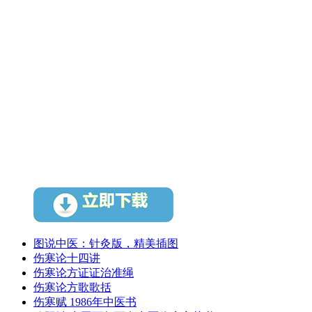
图说中医：针灸版，精美插图
伤寒论十四讲
伤寒论方证证治准绳
伤寒论方歌歌括
伤寒赋 1986年中医书