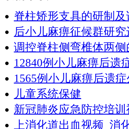
脊柱矫形支具的研制及
后小儿麻痹征候群研究
调控脊柱侧弯椎体两侧
12840例小儿麻痹后
1565例小儿麻痹后遗
儿童系统保健
新冠肺炎应急防控培训
上消化道出血视频_消