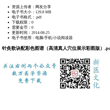
资源上传者：
网友分享
电子书大小：
129.8 MB
电子书格式：
.pdf
下载权限：
0
需要金币：
0
更新时间：
2014-08-25
电子书使用：
电脑/手机/小说阅读器
针灸歌诀配彩色图谱（高清真人穴位展示彩图版）.pd