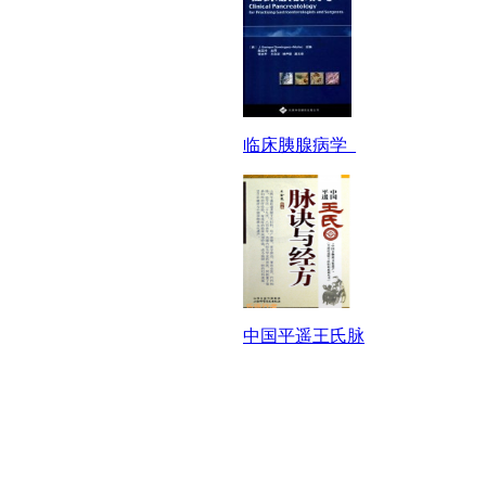
临床胰腺病学_
中国平遥王氏脉