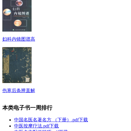
妇科内镜图谱高
伤寒后条辨直解
本类电子书一周排行
中国名医名著名方 （下册）.pdf下载
中医按摩疗法.pdf下载