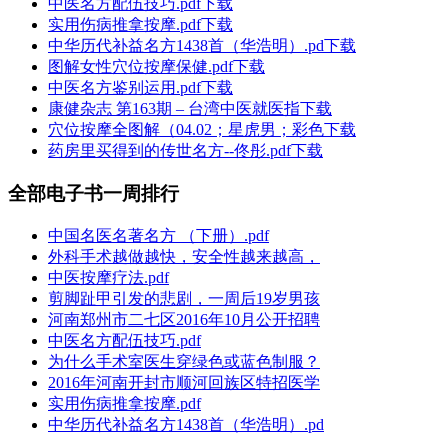
中医名方配伍技巧.pdf下载
实用伤病推拿按摩.pdf下载
中华历代补益名方1438首（华浩明）.pd下载
图解女性穴位按摩保健.pdf下载
中医名方鉴别运用.pdf下载
康健杂志 第163期 – 台湾中医就医指下载
穴位按摩全图解（04.02；星虎男；彩色下载
药房里买得到的传世名方--佟彤.pdf下载
全部电子书一周排行
中国名医名著名方 （下册）.pdf
外科手术越做越快，安全性越来越高，
中医按摩疗法.pdf
剪脚趾甲引发的悲剧，一周后19岁男孩
河南郑州市二七区2016年10月公开招聘
中医名方配伍技巧.pdf
为什么手术室医生穿绿色或蓝色制服？
2016年河南开封市顺河回族区特招医学
实用伤病推拿按摩.pdf
中华历代补益名方1438首（华浩明）.pd