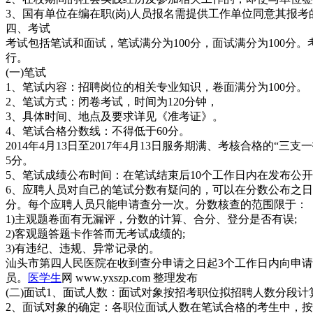
3、国有单位在编在职(岗)人员报名需提供工作单位同意其报考
四、考试
考试包括笔试和面试，笔试满分为100分，面试满分为100分
行。
(一)笔试
1、笔试内容：招聘岗位的相关专业知识，卷面满分为100分。
2、笔试方式：闭卷考试，时间为120分钟，
3、具体时间、地点及要求详见《准考证》。
4、笔试合格分数线：不得低于60分。
2014年4月13日至2017年4月13日服务期满、考核合格的
5分。
5、笔试成绩公布时间：在笔试结束后10个工作日内在发布公
6、应聘人员对自己的笔试分数有疑问的，可以在分数公布之
分。每个应聘人员只能申请查分一次。分数核查的范围限于：
1)主观题卷面有无漏评，分数的计算、合分、登分是否有误;
2)客观题答题卡作答而无考试成绩的;
3)有违纪、违规、异常记录的。
汕头市第四人民医院在收到查分申请之日起3个工作日内向申
员。
医学生
网 www.yxszp.com 整理发布
(二)面试1、面试人数：面试对象按招考职位拟招聘人数分段计算，具体计
2、面试对象的确定：各职位面试人数在笔试合格的考生中，