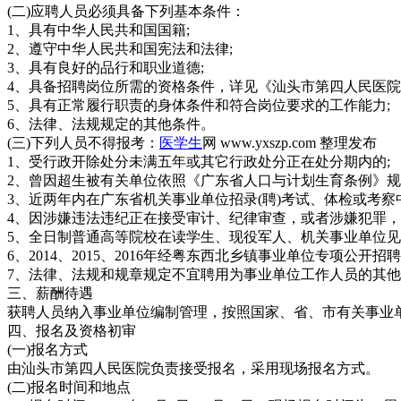
(二)应聘人员必须具备下列基本条件：
1、具有中华人民共和国国籍;
2、遵守中华人民共和国宪法和法律;
3、具有良好的品行和职业道德;
4、具备招聘岗位所需的资格条件，详见《汕头市第四人民医院2
5、具有正常履行职责的身体条件和符合岗位要求的工作能力;
6、法律、法规规定的其他条件。
(三)下列人员不得报考：
医学生
网 www.yxszp.com 整理发布
1、受行政开除处分未满五年或其它行政处分正在处分期内的;
2、曾因超生被有关单位依照《广东省人口与计划生育条例》规
3、近两年内在广东省机关事业单位招录(聘)考试、体检或考察
4、因涉嫌违法违纪正在接受审计、纪律审查，或者涉嫌犯罪，
5、全日制普通高等院校在读学生、现役军人、机关事业单位见习
6、2014、2015、2016年经粤东西北乡镇事业单位专项公开
7、法律、法规和规章规定不宜聘用为事业单位工作人员的其
三、薪酬待遇
获聘人员纳入事业单位编制管理，按照国家、省、市有关事业
四、报名及资格初审
(一)报名方式
由汕头市第四人民医院负责接受报名，采用现场报名方式。
(二)报名时间和地点