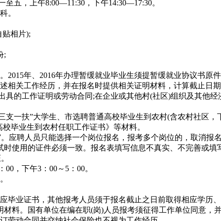
，上午8:00—11:30，下午14:30—17:30。
保科。
贴相片);
;
。2015年、2016年办理暂缓就业毕业生须提暂缓就业协议书原
述相关工作经历，并在报名时提供相关证明材料，计算截止日期为2
出具的工作证明或劳动合同;在企业或其他村(社区)组织及其他
合格的“三支一扶”大学生、市选聘普通高校毕业生到农村(含农村社区
高校毕业生到农村任职工作证书》等材料。
初审。应聘人员只能选择一个岗位报名，报考多个岗位的，取消报
试时使用的证件必须一致。报名表填写信息不真实、不完善或填
证。
：00，下午3：00～5：00。
取。
前取得相应毕业证书，其他报考人员须于报名截止之日前取得相应学
材料。国有单位在编在职(岗)人员报考须征得工作单位同意，
签订劳动合同并交纳社会保险也不视为工作经历。