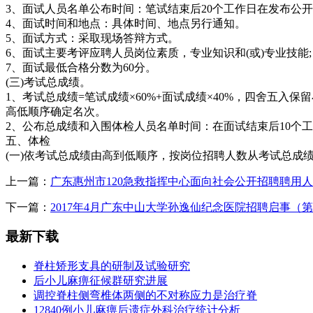
3、面试人员名单公布时间：笔试结束后20个工作日在发布公
4、面试时间和地点：具体时间、地点另行通知。
5、面试方式：采取现场答辩方式。
6、面试主要考评应聘人员岗位素质，专业知识和(或)专业技能;
7、面试最低合格分数为60分。
(三)考试总成绩。
1、考试总成绩=笔试成绩×60%+面试成绩×40%，四舍五
高低顺序确定名次。
2、公布总成绩和入围体检人员名单时间：在面试结束后10个
五、体检
(一)依考试总成绩由高到低顺序，按岗位招聘人数从考试总成
上一篇：
广东惠州市120急救指挥中心面向社会公开招聘聘用
下一篇：
2017年4月广东中山大学孙逸仙纪念医院招聘启事（
最新下载
脊柱矫形支具的研制及试验研究
后小儿麻痹征候群研究进展
调控脊柱侧弯椎体两侧的不对称应力是治疗脊
12840例小儿麻痹后遗症外科治疗统计分析