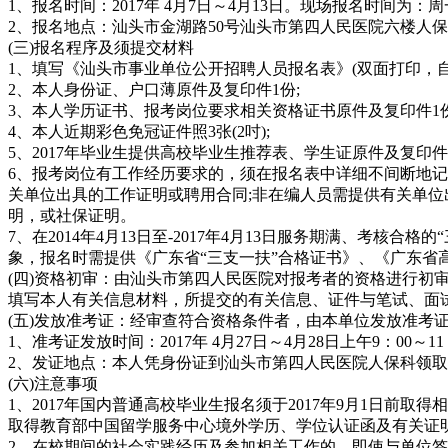
1、报名时间：2017年 4月7日～4月13日。现场报名时间为：周一至五
2、报名地点：汕头市金湖路50号汕头市第四人民医院六楼人
(三)报名程序及须提交材料
1、填写《汕头市事业单位公开招聘人员报名表》(双面打印，自
2、本人身份证、户口薄原件及复印件1份;
3、本人学历证书、报考岗位要求相关资格证书原件及复印件1份
4、本人近期彩色免冠证件照3张(2吋);
5、2017年毕业生提供高校毕业生推荐表、学生证原件及复印件
6、报考岗位有工作经历要求的，须在报名表中详细不间断地记
关单位出具的工作证明或聘用合同;非在编人员需提供有关单位
明，或社保证明。
7、在2014年4月13日至-2017年4月13日服务期满、考核
象，报名时需提供《广东省“三支一扶”合格证书》、《广东省
(四)资格初审：由汕头市第四人民医院对报考者的资格进行
填写本人有关信息材料，所提交的有关信息、证件与笔试、面
(五)发放准考证：经审查符合资格条件者，由本单位发放准考
1、准考证发放时间：2017年 4月27日～4月28日上午9：00～11
2、发证地点：本人凭身份证到汕头市第四人民医院人保科领
(六)注意事项
1、2017年国内普通高校毕业生报名须于2017年9月1日
取得教育部中国留学服务中心境外学历、学位认证函及有关证明
2、在校期间的社会实践经历及参加相关工作的，即使与单位