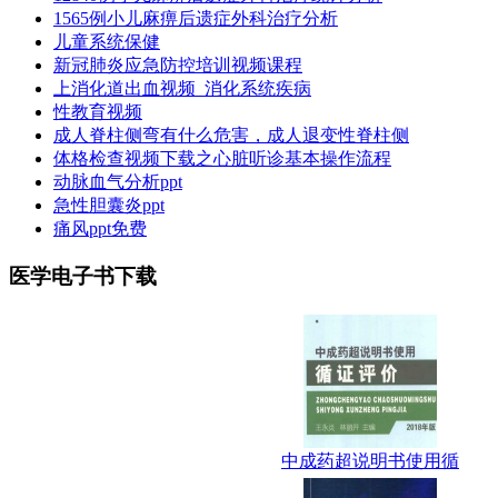
1565例小儿麻痹后遗症外科治疗分析
儿童系统保健
新冠肺炎应急防控培训视频课程
上消化道出血视频_消化系统疾病
性教育视频
成人脊柱侧弯有什么危害，成人退变性脊柱侧
体格检查视频下载之心脏听诊基本操作流程
动脉血气分析ppt
急性胆囊炎ppt
痛风ppt免费
医学电子书下载
中成药超说明书使用循