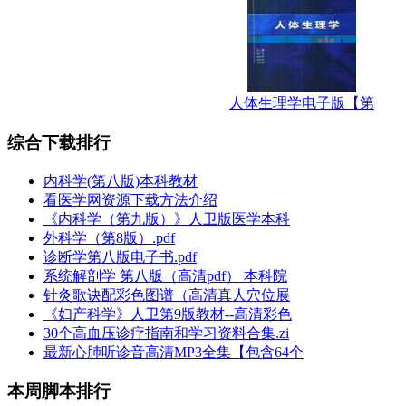
人体生理学电子版【第
综合下载排行
内科学(第八版)本科教材
看医学网资源下载方法介绍
《内科学（第九版）》人卫版医学本科
外科学（第8版）.pdf
诊断学第八版电子书.pdf
系统解剖学 第八版（高清pdf） 本科院
针灸歌诀配彩色图谱（高清真人穴位展
《妇产科学》人卫第9版教材--高清彩色
30个高血压诊疗指南和学习资料合集.zi
最新心肺听诊音高清MP3全集【包含64个
本周脚本排行