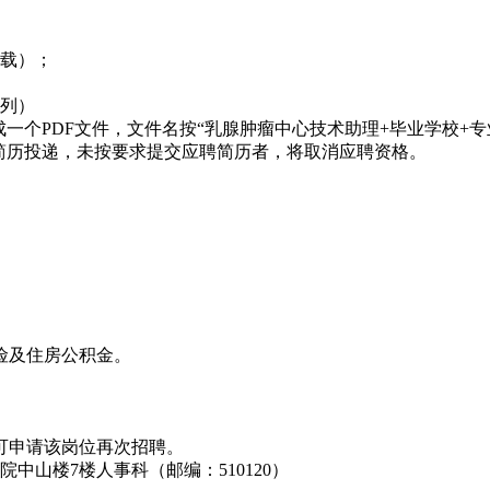
击下载）；
序排列）
PDF文件，文件名按“乳腺肿瘤中心技术助理+毕业学校+专业+姓名
质简历投递，未按要求提交应聘简历者，将取消应聘资格。
保险及住房公积金。
并可申请该岗位再次招聘。
院中山楼7楼人事科（邮编：510120）