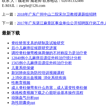
联系 人：魏老师 咸老师 联系电话：020-81332466
E-MAIL：zseyhr@126.com
上一篇：
2018年广东广州中山二院宋尔卫教授课题组招聘
下一篇：
2017年广东湛江麻章区事业单位公开招聘医疗岗工作
最新下载
脊柱矫形支具的研制及试验研究
后小儿麻痹征候群研究进展
调控脊柱侧弯椎体两侧的不对称应力是治疗脊
12840例小儿麻痹后遗症外科治疗统计分析
1565例小儿麻痹后遗症外科治疗分析
儿童系统保健
新冠肺炎应急防控培训视频课程
上消化道出血视频_消化系统疾病
性教育视频
成人脊柱侧弯有什么危害，成人退变性脊柱侧
体格检查视频下载之心脏听诊基本操作流程
动脉血气分析ppt
急性胆囊炎ppt