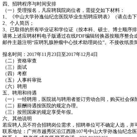
四、招聘程序与时间安排
（一）受理报名，凡应聘我院岗位者，需提交如下材料：
1、《中山大学孙逸仙纪念医院毕业生招聘应聘表》（请点
2、个人简历；
3、已取得的所有毕业证和学位证（按本科、硕士、博士顺
请将上述应聘材料电子版通过在线PDF编辑转换器按顺序整合成一个
邮件主题注明“应聘乳腺肿瘤中心技术助理岗位”。不接收纸
报名时间：2017年11月23日至2017年12月4日
（二）资格审查
（三）面试
（四）考察
（五）人事科审批
（六）聘用
五、聘用和待遇
（一）一经聘用，医院就与聘用者签订劳动合同，购买社会
（二）薪酬待遇按医院的规定办理。
（三）按照国家的规定享受年假。
六、其他说明
若应聘人员不符合招聘岗位需求，招聘单位可不确定人选，
联系地址：广州市越秀区沿江西路107号中山大学孙逸仙纪念医