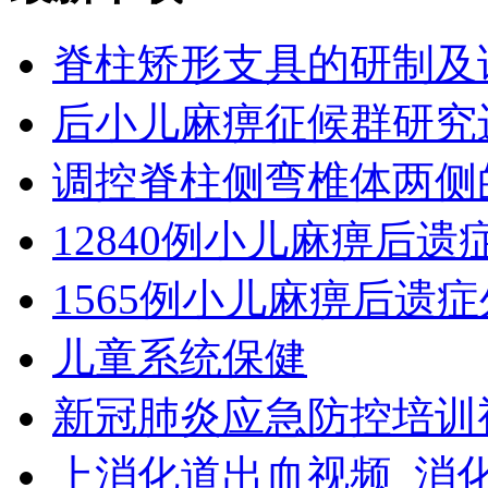
脊柱矫形支具的研制及
后小儿麻痹征候群研究
调控脊柱侧弯椎体两侧
12840例小儿麻痹后
1565例小儿麻痹后遗
儿童系统保健
新冠肺炎应急防控培训
上消化道出血视频_消