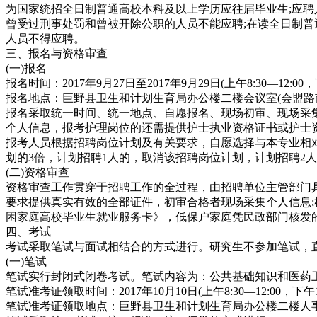
为国家统招全日制普通高校本科及以上学历应往届毕业生;应聘人员
曾受过刑事处罚和曾被开除公职的人员不能应聘;在读全日制普
人员不得应聘。
三、报名与资格审查
(一)报名
报名时间：2017年9月27日至2017年9月29日(上午8:30—12:00，下
报名地点：巨野县卫生和计划生育局办公楼二楼会议室(会盟路
报名采取统一时间、统一地点、自愿报名、现场初审、现场采
个人信息，报考护理岗位的还需提供护士执业资格证书或护士
报考人员根据招聘岗位计划及有关要求，自愿选择与本专业相
划的3倍，计划招聘1人的，取消该招聘岗位计划，计划招聘2
(二)资格审查
资格审查工作贯穿于招聘工作的全过程，由招聘单位主管部门
要求提供真实有效的全部证件，初审合格者现场采集个人信息;
困家庭高校毕业生就业服务卡》，低保户家庭凭民政部门核发
四、考试
考试采取笔试与面试相结合的方式进行。研究生不参加笔试，
(一)笔试
笔试实行封闭式闭卷考试。笔试内容为：公共基础知识和医药
笔试准考证领取时间：2017年10月10日(上午8:30—12:00，下午14:
笔试准考证领取地点：巨野县卫生和计划生育局办公楼二楼人事