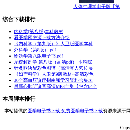
人体生理学电子版【第
综合下载排行
内科学(第八版)本科教材
看医学网资源下载方法介绍
《内科学（第九版）》人卫版医学本科
外科学（第8版）.pdf
诊断学第八版电子书.pdf
系统解剖学 第八版（高清pdf） 本科院
针灸歌诀配彩色图谱（高清真人穴位展
《妇产科学》人卫第9版教材--高清彩色
30个高血压诊疗指南和学习资料合集.zi
最新心肺听诊音高清MP3全集【包含64个
本周脚本排行
本站提供的
医学电子书下载
,
免费医学电子书下载
资源来源于网
Copy