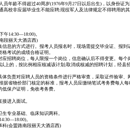
年龄不得超过40周岁(1976年9月27日以后出生)，以身份证
通高校非应届毕业生不能应聘;现役军人及法律规定不得聘用的其
午14:30—18:00)。
南段丽天大酒店西)
集信息的方式进行。报考人员报名时，现场需提交毕业证、报到
资格考试的成绩合格证明。
对应招聘岗位，每人限报一个岗位，信息确认后不得变更。每个
人以上的，按比例相应核减该计划;取消或核减的招聘计划，经县
具体负责对应聘人员的资格条件进行严格审查，采取证件验审、
根据省物价部门核定的标准，报考人员应缴纳笔试考务费每人每
的低保户证明，免收考务费。
直接进入面试。
卫生专业基础、临床知识两科。
30—18:00)。
科(会盟路南段丽天大酒店西)