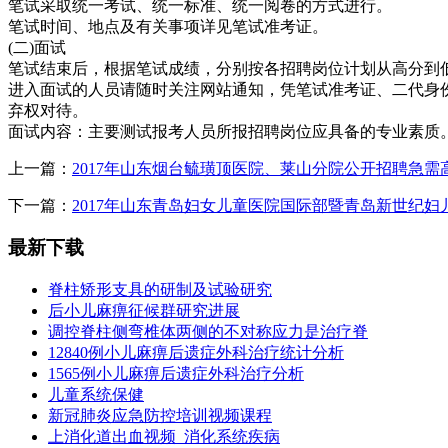
笔试采取统一考试、统一标准、统一阅卷的方式进行。
笔试时间、地点及有关事项详见笔试准考证。
(二)面试
笔试结束后，根据笔试成绩，分别按各招聘岗位计划从高分到
进入面试的人员请随时关注网站通知，凭笔试准考证、二代身份
弃权对待。
面试内容：主要测试报考人员所报招聘岗位应具备的专业素质
上一篇：
2017年山东烟台毓璜顶医院、莱山分院公开招聘急需
下一篇：
2017年山东青岛妇女儿童医院国际部暨青岛新世纪妇
最新下载
脊柱矫形支具的研制及试验研究
后小儿麻痹征候群研究进展
调控脊柱侧弯椎体两侧的不对称应力是治疗脊
12840例小儿麻痹后遗症外科治疗统计分析
1565例小儿麻痹后遗症外科治疗分析
儿童系统保健
新冠肺炎应急防控培训视频课程
上消化道出血视频_消化系统疾病