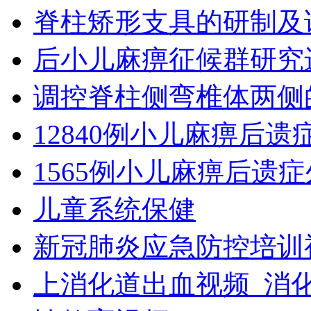
脊柱矫形支具的研制及
后小儿麻痹征候群研究
调控脊柱侧弯椎体两侧
12840例小儿麻痹后
1565例小儿麻痹后遗
儿童系统保健
新冠肺炎应急防控培训
上消化道出血视频_消