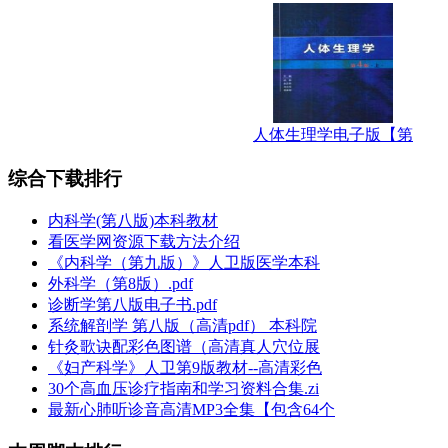
人体生理学电子版【第
综合下载排行
内科学(第八版)本科教材
看医学网资源下载方法介绍
《内科学（第九版）》人卫版医学本科
外科学（第8版）.pdf
诊断学第八版电子书.pdf
系统解剖学 第八版（高清pdf） 本科院
针灸歌诀配彩色图谱（高清真人穴位展
《妇产科学》人卫第9版教材--高清彩色
30个高血压诊疗指南和学习资料合集.zi
最新心肺听诊音高清MP3全集【包含64个