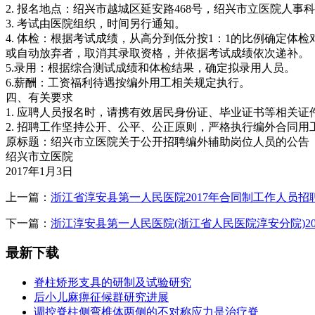
2. 报名地点：绍兴市越城区延安路468号，绍兴市立医院人事科，联系
3. 考试由医院组织，时间另行通知。
4. 体检：根据考试成绩，从高分到低分按1：1的比例确定
或自动放弃者，取消其录取资格，并依据考试成绩依次递补。
5.录用：根据综合测试成绩和体检结果，确定拟录用人员。
6.薪酬：工资福利待遇按编外用工相关规定执行。
四、有关要求
1. 应聘人员报名时，请携有效居民身份证、毕业证书等相关
2. 招聘工作坚持公开、公平、公正原则，严格执行编外合同
原标题：绍兴市立医院关于公开招聘编外辅助岗位人员的公告
绍兴市立医院
2017年1月3日
上一篇：
浙江省淳安县第一人民医院2017年合同制工作人员招
下一篇：
浙江淳安县第一人民医院(浙江省人民医院淳安分院)20
最新下载
脊柱矫形支具的研制及试验研究
后小儿麻痹征候群研究进展
调控脊柱侧弯椎体两侧的不对称应力是治疗脊