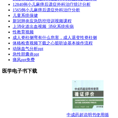
12840例小儿麻痹后遗症外科治疗统计分析
1565例小儿麻痹后遗症外科治疗分析
儿童系统保健
新冠肺炎应急防控培训视频课程
上消化道出血视频_消化系统疾病
性教育视频
成人脊柱侧弯有什么危害，成人退变性脊柱侧
体格检查视频下载之心脏听诊基本操作流程
动脉血气分析ppt
急性胆囊炎ppt
痛风ppt免费
医学电子书下载
中成药超说明书使用循