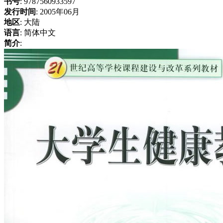
书号
: 9787560933597
发行时间
: 2005年06月
地区
: 大陆
语言
: 简体中文
简介
: