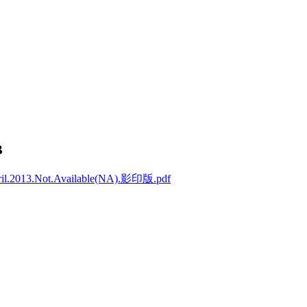
B
.2013.Not.Available(NA).影印版.pdf