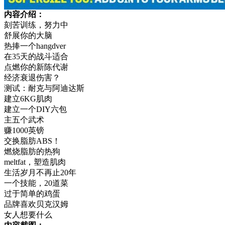
内容介绍：
刻苦训练，努力中
舒展你的大脑
热捧一个hangdver
在35天的战斗适合
点燃你的新陈代谢
经济衰退伤害？
测试：耐克与阿迪达斯
建立6KG肌肉
建立一个DIY六包
主五个武术
赚1000英镑
交换脂肪ABS！
燃烧脂肪的热狗
meltfat，塑造肌肉
生活岁月不再止20年
一个技能，20道菜
过于简单的鸡蛋
品牌喜欢贝克汉姆
女人想要什么