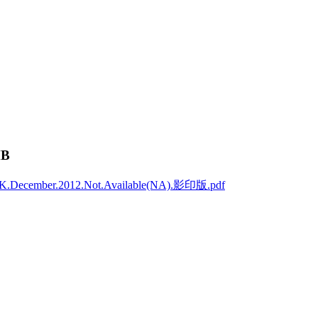
MB
ecember.2012.Not.Available(NA).影印版.pdf