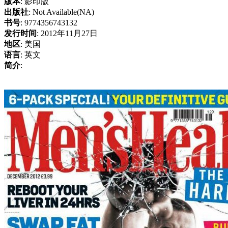
版本
: 影印版
出版社
: Not Available(NA)
书号
: 9774356743132
发行时间
: 2012年11月27日
地区
: 美国
语言
: 英文
简介
: